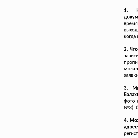
1. К
докум
время
выход
когда
2. Чт
завис
пропи
может
заявки
3. М
Балах
фото 
№3), 
4. Мо
адрес
регис