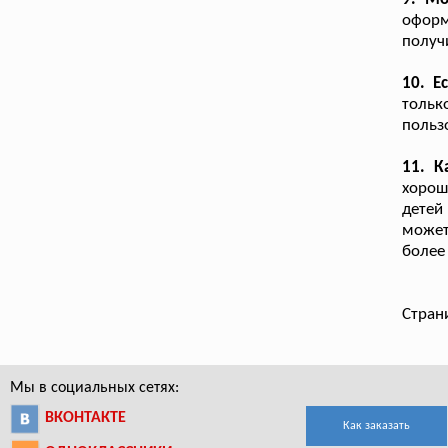
оформ
получ
10. Е
тольк
польз
11. К
хорош
детей 
может
более
Стран
Мы в социальных сетях:
ВКОНТАКТЕ
Как заказать