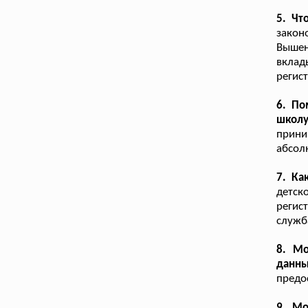
5. Чт
закон
Вышен
вклад
регист
6. По
школ
прини
абсол
7. Ка
детск
регис
служб
8. Мо
данны
предо
9. Мо