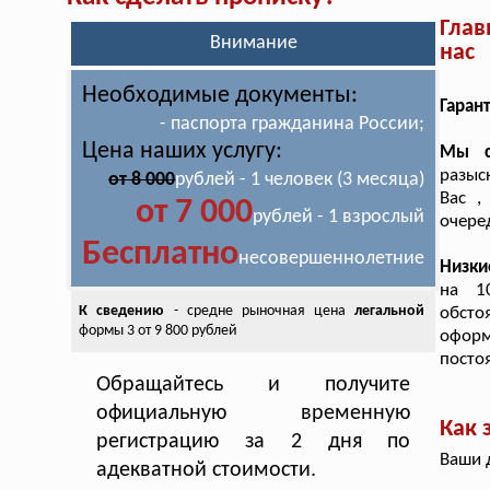
Глав
Внимание
нас
Необходимые документы:
Гарант
- паспорта гражданина России;
Цена наших услугу:
Мы с
разыс
от 8 000
рублей - 1 человек (3 месяца)
Вас ,
от 7 000
рублей - 1 взрослый
очере
Бесплатно
несовершеннолетние
Низки
на 1
К сведению
- средне рыночная цена
легальной
обсто
формы 3 от 9 800 рублей
оформ
посто
Обращайтесь и получите
официальную временную
Как 
регистрацию за 2 дня по
Ваши 
адекватной стоимости.