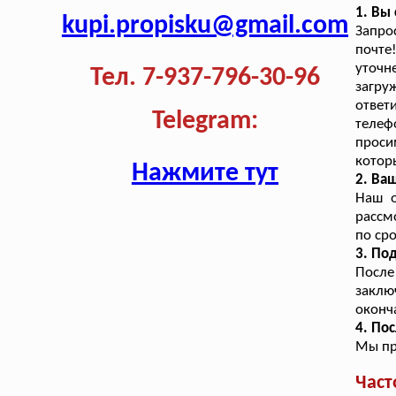
1. Вы
kupi.propisku@gmail.com
Запро
почте
уточ
Тел. 7-937-796-30-96
загру
ответ
Telegram:
телеф
проси
котор
Нажмите тут
2. Ва
Наш о
рассм
по ср
3. По
После
заклю
оконч
4. По
Мы пр
Част